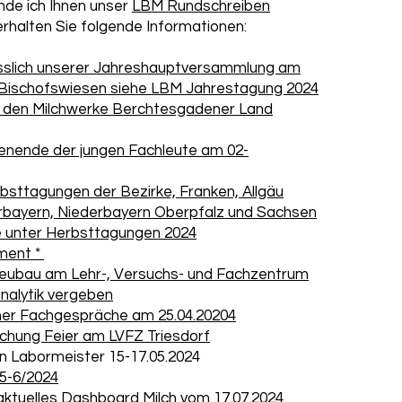
nde ich Ihnen unser
LBM Rundschreiben
rhalten Sie folgende Informationen:
ässlich unserer Jahreshauptversammlung am
n Bischofswiesen siehe LBM Jahrestagung 2024
u den Milchwerke Berchtesgadener Land
enende der jungen Fachleute am 02-
bsttagungen der Bezirke, Franken, Allgäu
bayern, Niederbayern Oberpfalz und Sachsen
e unter Herbsttagungen 2024
ment *
Neubau am Lehr-, Versuchs- und Fachzentrum
analytik vergeben
her Fachgespräche am 25.04.20204
echung Feier am LVFZ Triesdorf
on Labormeister 15-17.05.2024
5-6/2024
aktuelles Dashboard Milch vom 17.07.2024