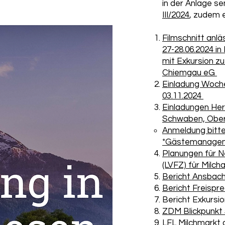
in der Anlage se
III/2024
, zudem e
Filmschnitt anl
27-28.06.2024 i
mit Exkursion z
Chiemgau eG
Einladung Woch
03.11.2024
Einladungen Her
Schwaben, Ober
Anmeldung bitt
*Gästemanage
Planungen für 
(LVFZ) für Milch
Bericht Ansbac
Bericht Freispr
Bericht Exkursi
ZDM Blickpunkt 
LFL Milchmarkt 