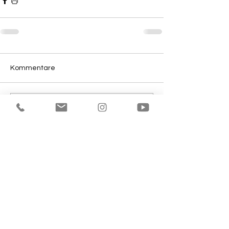
Kommentare
Kommentar verfassen...
Über uns
News und Termine
Datenschutz
Impressum
Mitgliedschaft
Blog
Kontakt