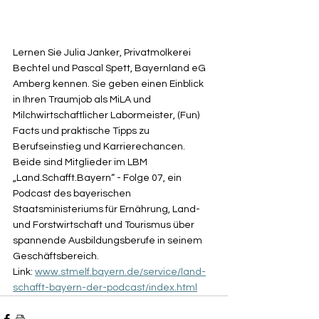
Lernen Sie Julia Janker, Privatmolkerei 
Bechtel und Pascal Spett, Bayernland eG 
Amberg kennen. Sie geben einen Einblick 
in Ihren Traumjob als MiLA und 
Milchwirtschaftlicher Labormeister, (Fun) 
Facts und praktische Tipps zu 
Berufseinstieg und Karrierechancen. 
Beide sind Mitglieder im LBM
„
Land.Schafft.Bayern
“ - Folge 07, ein 
Podcast des bayerischen 
Staatsministeriums für Ernährung, Land- 
und Forstwirtschaft und Tourismus über 
spannende Ausbildungsberufe in seinem 
Geschäftsbereich.
Link: 
www.stmelf.bayern.de/service/land-
schafft-bayern-der-podcast/index.html